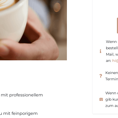
Wenn 
bestel
Mail, 
an:
hi
Keinen
Termin
Wenn d
 mit professionellem
gib ku
zum au
 du mit feinporigem