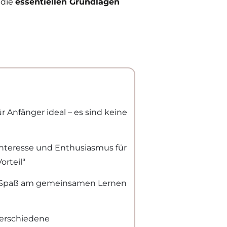
 die
essentiellen Grundlagen
ür Anfänger ideal – es sind keine
Interesse und Enthusiasmus für
orteil“
n Spaß am gemeinsamen Lernen
 verschiedene