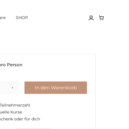
are
SHOP
pro Person
In den Warenkorb
Gutschein
 Teilnehmerzahl
Barista-
duelle Kurse
Seminar
schenk oder für dich
Latte
Art