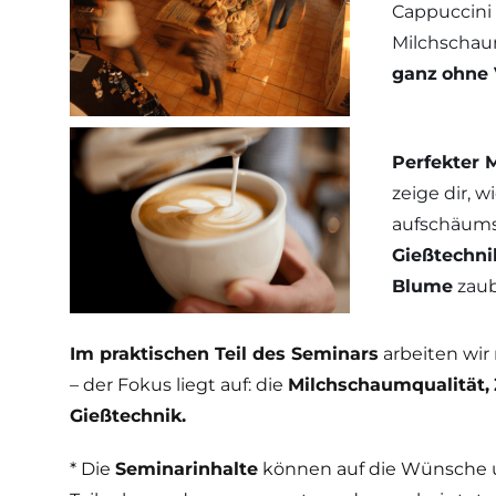
Cappuccini
Milchschau
ganz
ohne 
Perfekter 
zeige dir, w
aufschäumst
Gießtechni
Blume
zaub
Im
praktischen Teil des Seminars
arbeiten wi
– der Fokus liegt auf: die
Milchschaumqualität,
Gießtechnik
.
* Die
Seminarinhalte
können auf die Wünsche u